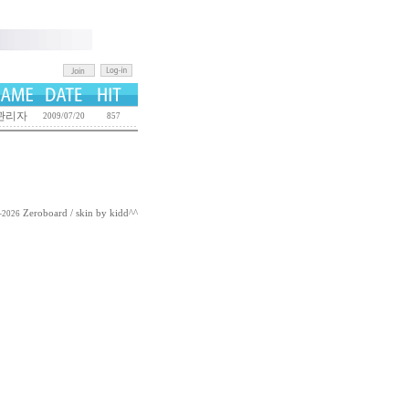
관리자
2009/07/20
857
Zeroboard
/ skin by
kidd^^
-2026